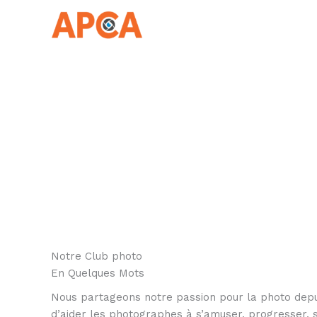
Aller
au
contenu
Notre Club photo
En Quelques Mots
Nous partageons notre passion pour la photo depu
d’aider les photographes à s’amuser, progresser, 