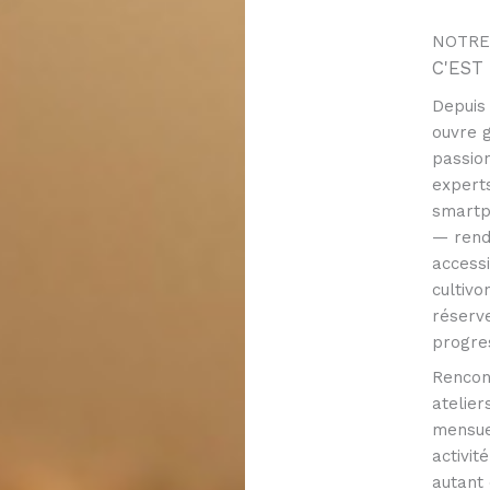
NOTRE
C'EST
Depuis
ouvre 
passio
experts
smartp
— rend
access
cultivo
réserve
progre
Rencon
atelier
mensue
activi
autant